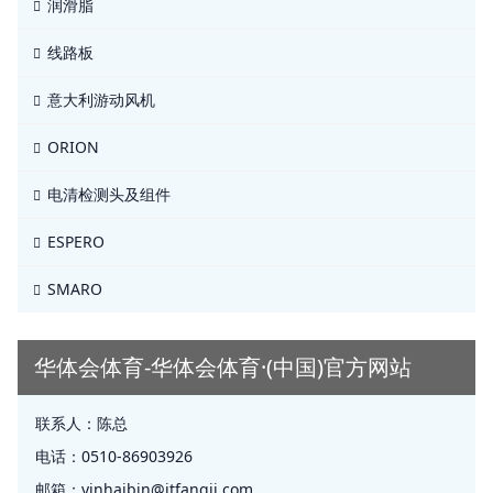
润滑脂
线路板
意大利游动风机
ORION
电清检测头及组件
ESPERO
SMARO
华体会体育-华体会体育·(中国)官方网站
联系人：
陈总
电话：
0510-86903926
邮箱：
yinhaibin@jtfangji.com