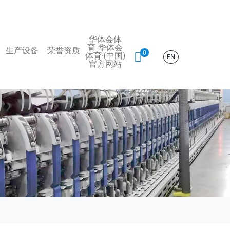
华体会体
育-华体会
生产设备
荣誉资质
0
体育·(中国)
EN
官方网站