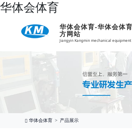
华体会体育
华体会体育-华体会体育·
方网站
Jiangyin Kangmin mechanical equipment 
华体会体育
产品展示