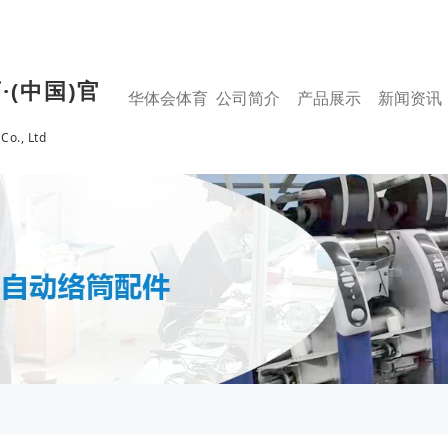
(中国)官
华体会体育
公司简介
产品展示
新闻资讯
Co., Ltd