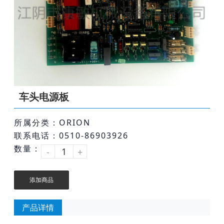
车头电源板
所属分类：ORION
联系电话：0510-86903926
数量：
-
+
添加商品
产品详情