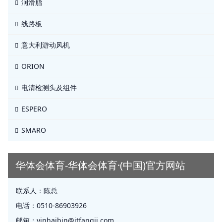
润滑脂
线路板
意大利游动风机
ORION
电清检测头及组件
ESPERO
SMARO
华体会体育-华体会体育·(中国)官方网站
联系人：
陈总
电话：
0510-86903926
邮箱：
yinhaibin@jtfangji.com