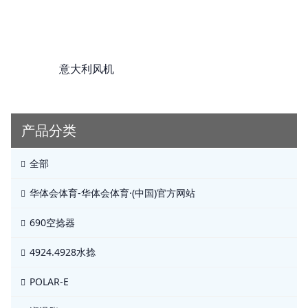
意大利风机
产品分类
全部
华体会体育-华体会体育·(中国)官方网站
690空捻器
4924.4928水捻
POLAR-E