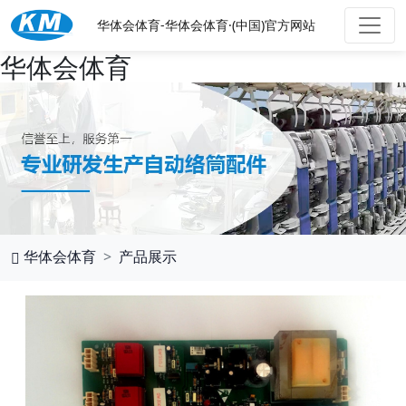
华体会体育-华体会体育·(中国)官方网站
华体会体育
华体会体育
产品展示