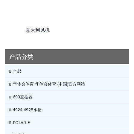
意大利风机
产品分类
全部
华体会体育-华体会体育·(中国)官方网站
690空捻器
4924.4928水捻
POLAR-E