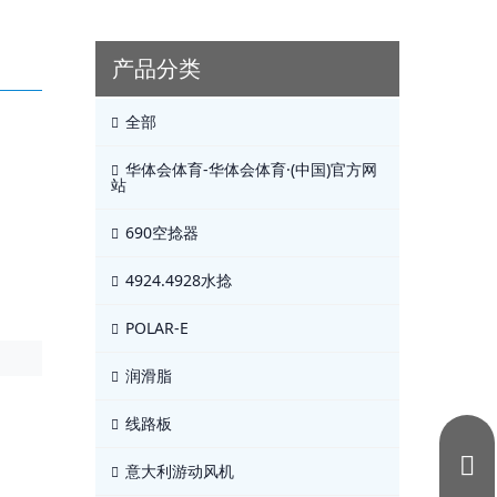
产品分类
全部
华体会体育-华体会体育·(中国)官方网
站
690空捻器
4924.4928水捻
POLAR-E
润滑脂
线路板
意大利游动风机