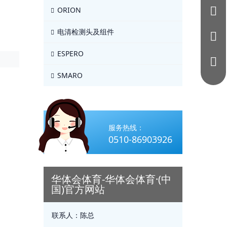
ORION
电清检测头及组件
ESPERO
SMARO
服务热线：
0510-86903926
华体会体育-华体会体育·(中
国)官方网站
联系人：
陈总