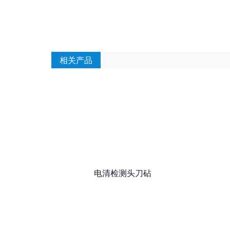
相关产品
电清检测头刀砧