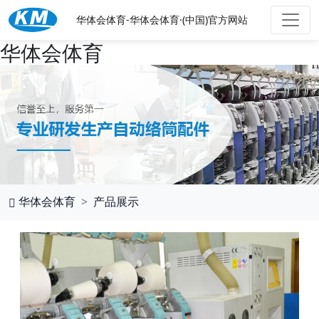
华体会体育-华体会体育·(中国)官方网站
华体会体育
华体会体育
产品展示