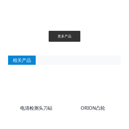
更多产品
相关产品
电清检测头刀砧
ORION凸轮