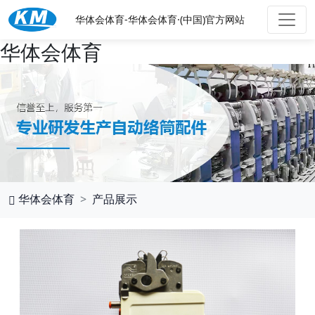
华体会体育-华体会体育·(中国)官方网站
华体会体育
华体会体育
产品展示