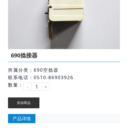
690捻接器
所属分类：690空捻器
联系电话：0510-86903926
数量：
-
+
添加商品
产品详情