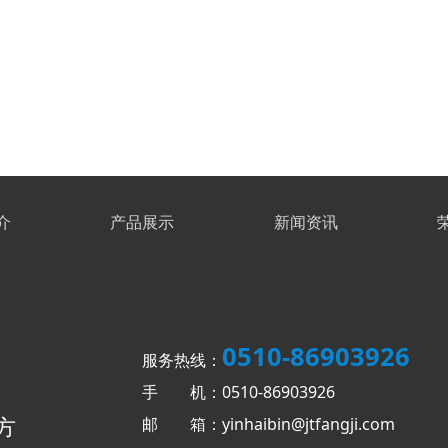
介
产品展示
新闻资讯
0510-86903926
服务热线：
手 机：0510-86903926
方
邮 箱：yinhaibin@jtfangji.com