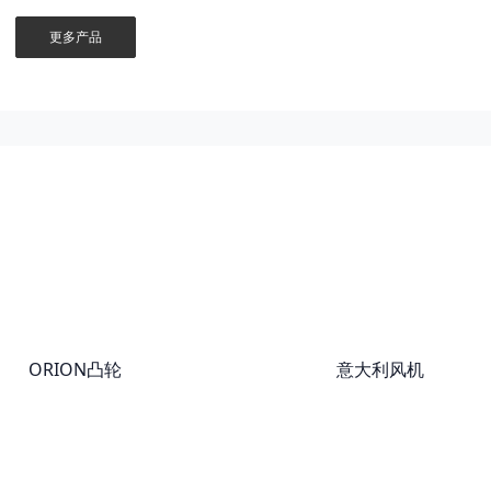
更多产品
ORION凸轮
意大利风机