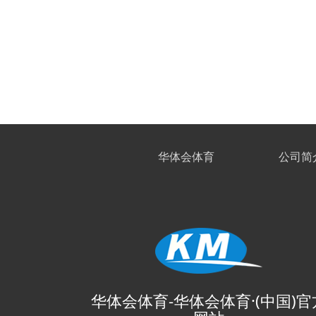
华体会体育
公司简
华体会体育-华体会体育·(中国)官