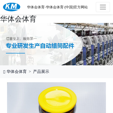
华体会体育-华体会体育·(中国)官方网站
华体会体育
华体会体育
产品展示