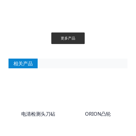
更多产品
相关产品
电清检测头刀砧
ORION凸轮